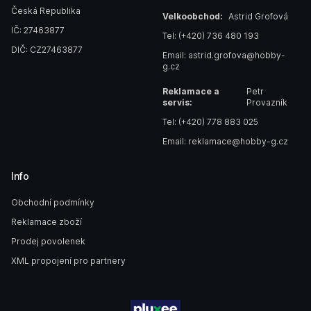
Česká Republika
Velkoobchod:
Astrid Grofová
IČ: 27463877
Tel: (+420) 736 480 193
DIČ: CZ27463877
Email: astrid.grofova@hobby-
g.cz
Reklamace a
Petr
servis:
Provazník
Tel: (+420) 778 883 025
Email: reklamace@hobby-g.cz
Info
Obchodní podmínky
Reklamace zboží
Prodej povolenek
XML propojení pro partnery