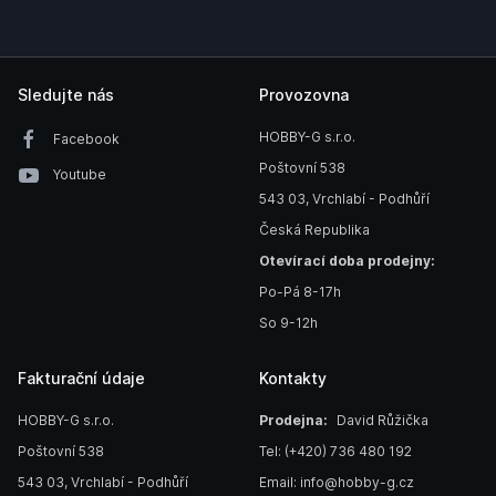
Sledujte nás
Provozovna
HOBBY-G s.r.o.
Facebook
Poštovní 538
Youtube
543 03, Vrchlabí - Podhůří
Česká Republika
Otevírací doba prodejny:
Po-Pá 8-17h
So 9-12h
Fakturační údaje
Kontakty
HOBBY-G s.r.o.
Prodejna:
David Růžička
Poštovní 538
Tel: (+420) 736 480 192
543 03, Vrchlabí - Podhůří
Email: info@hobby-g.cz