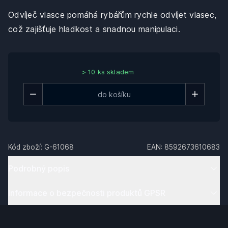
Odvíječ vlasce pomáhá rybářům rychle odvíjet vlasec,
což zajišťuje hladkost a snadnou manipulaci.
> 10 ks skladem
Kód zboží:
G-61068
EAN:
8592673610683
Podrobný popis
Informace o bezpečnosti produktů GPSR