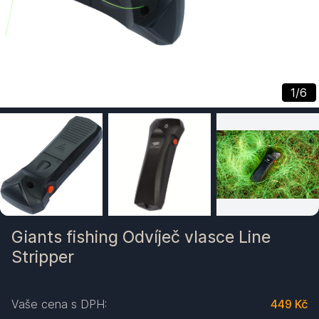
1
/
6
Giants fishing Odvíječ vlasce Line
Stripper
Vaše cena s DPH:
449 Kč