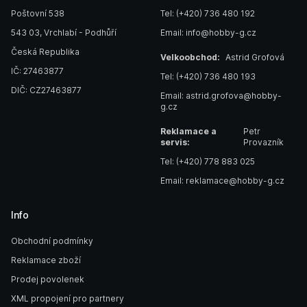
Poštovní 538
Tel: (+420) 736 480 192
543 03, Vrchlabí - Podhůří
Email: info@hobby-g.cz
Česká Republika
Velkoobchod:
Astrid Grofová
IČ: 27463877
Tel: (+420) 736 480 193
DIČ: CZ27463877
Email: astrid.grofova@hobby-
g.cz
Reklamace a
Petr
servis:
Provazník
Tel: (+420) 778 883 025
Email: reklamace@hobby-g.cz
Info
Obchodní podmínky
Reklamace zboží
Prodej povolenek
XML propojení pro partnery