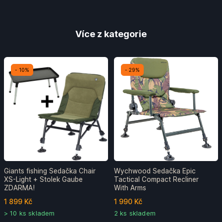
Více z kategorie
- 10%
- 29%
Giants fishing Sedačka Chair
Wychwood Sedačka Epic
XS-Light + Stolek Gaube
Tactical Compact Recliner
ZDARMA!
With Arms
1 899 Kč
1 990 Kč
> 10 ks skladem
2 ks skladem