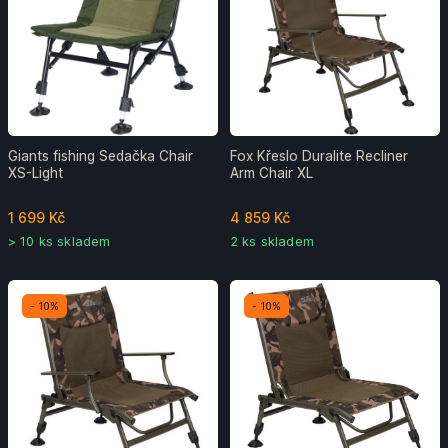
Giants fishing Sedačka Chair
Fox Křeslo Duralite Recliner
XS-Light
Arm Chair XL
1 699 Kč
4 859 Kč
> 10 ks skladem
2 ks skladem
- 10%
- 10%