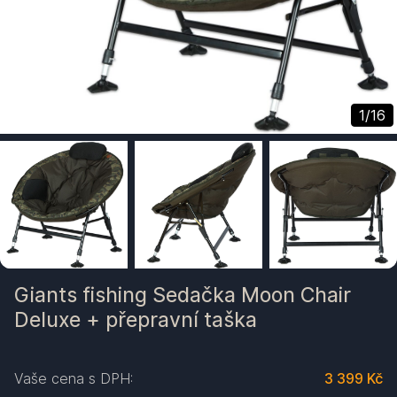
1
/
16
Giants fishing Sedačka Moon Chair
Deluxe + přepravní taška
Vaše cena s DPH:
3 399 Kč