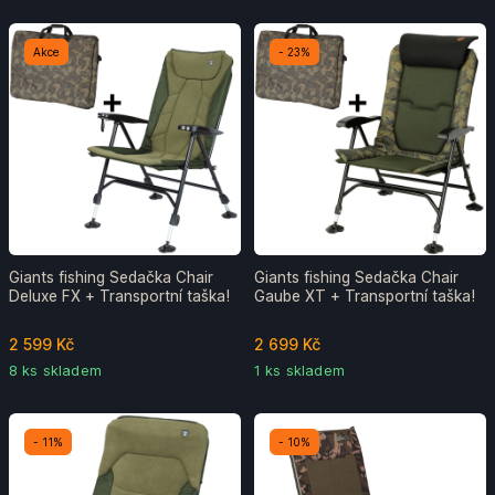
Akce
- 23%
Giants fishing Sedačka Chair
Giants fishing Sedačka Chair
Deluxe FX + Transportní taška!
Gaube XT + Transportní taška!
2 599 Kč
2 699 Kč
8 ks skladem
1 ks skladem
- 11%
- 10%