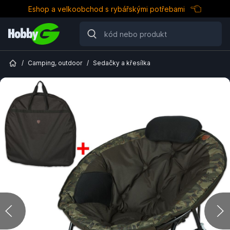
Eshop a velkoobchod s rybářskými potřebami
/
Camping, outdoor
/
Sedačky a křesílka