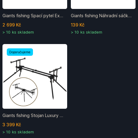
Giants fishing Spací pytel Extreme 5 Season Sleeping Bag
Giants fishing Náhradní sáčky do toalety Trash bags Eco-frendly (X-Large) 12ks
2 699 Kč
139 Kč
> 10 ks skladem
> 10 ks skladem
Doporučujeme
Giants fishing Stojan Luxury Rod Pod 3 Rods
3 399 Kč
> 10 ks skladem