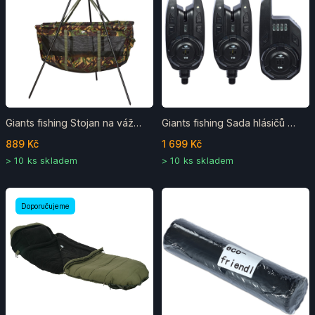
Giants fishing Stojan na vážení Weigh Tripod Deluxe
Giants fishing Sada hlásičů Wireless Set TX5 (2ks hlásič + přijímač)
889 Kč
1 699 Kč
> 10 ks skladem
> 10 ks skladem
Doporučujeme