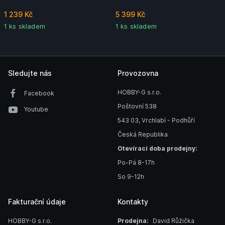
1 239 Kč
5 399 Kč
1 ks skladem
1 ks skladem
Sledujte nás
Provozovna
HOBBY-G s.r.o.
Facebook
Poštovní 538
Youtube
543 03, Vrchlabí - Podhůří
Česká Republika
Otevírací doba prodejny:
Po-Pá 8-17h
So 9-12h
Fakturační údaje
Kontakty
HOBBY-G s.r.o.
Prodejna:
David Růžička