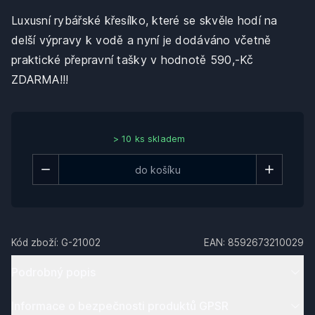
Luxusní rybářské křesílko, které se skvěle hodí na
delší výpravy k vodě a nyní je dodáváno včetně
praktické přepravní tašky v hodnotě 590,-Kč
ZDARMA!!!
> 10 ks skladem
Kód zboží:
G-21002
EAN:
8592673210029
Podrobný popis
Informace o bezpečnosti produktů GPSR