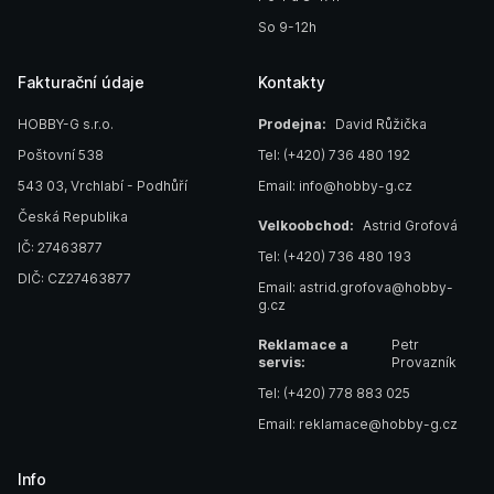
So 9-12h
Fakturační údaje
Kontakty
HOBBY-G s.r.o.
Prodejna:
David Růžička
Poštovní 538
Tel: (+420) 736 480 192
543 03, Vrchlabí - Podhůří
Email: info@hobby-g.cz
Česká Republika
Velkoobchod:
Astrid Grofová
IČ: 27463877
Tel: (+420) 736 480 193
DIČ: CZ27463877
Email: astrid.grofova@hobby-
g.cz
Reklamace a
Petr
servis:
Provazník
Tel: (+420) 778 883 025
Email: reklamace@hobby-g.cz
Info