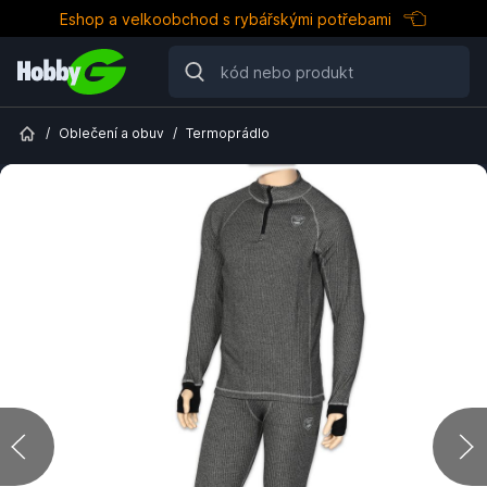
Eshop a velkoobchod s rybářskými potřebami
/
Oblečení a obuv
/
Termoprádlo