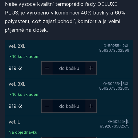
Naše vysoce kvalitní termoprádlo řady DELUXE
PLUS, je vyrobeno v kombinaci 40% bavlny a 60%
polyesteru, což zajistí pohodlí, komfort a je velmi
příjemné na dotek.
vel. 2XL
G-50255-|2XL
8592673502599
> 10 ks skladem
919 Kč
vel. 3XL
G-50255-|3XL
8592673502605
> 10 ks skladem
919 Kč
vel. L
G-50255-|L
8592673502575
Na objednávku