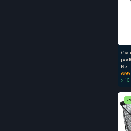
Gian
podb
Net
699
> 10
No