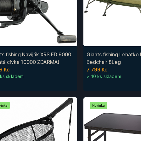
ts fishing Naviják XRS FD 9000
Giants fishing Lehátko 
atá cívka 10000 ZDARMA!
Bedchair 8Leg
9 Kč
7 799 Kč
 ks skladem
> 10 ks skladem
vinka
Novinka