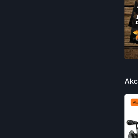
Akc
Ak