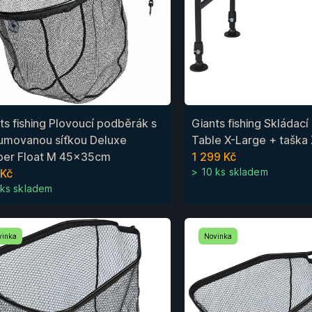
ts fishing Plovoucí podběrák s
Giants fishing Skládací 
umovanou síťkou Deluxe
Table X-Large + tašk
ber Float M 45x35cm
1 299 Kč
> 10 ks skladem
 Kč
 ks skladem
vinka
Novinka