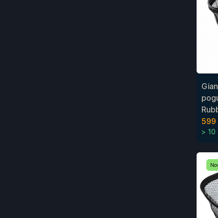
Gian
pog
Rub
599
> 10
No