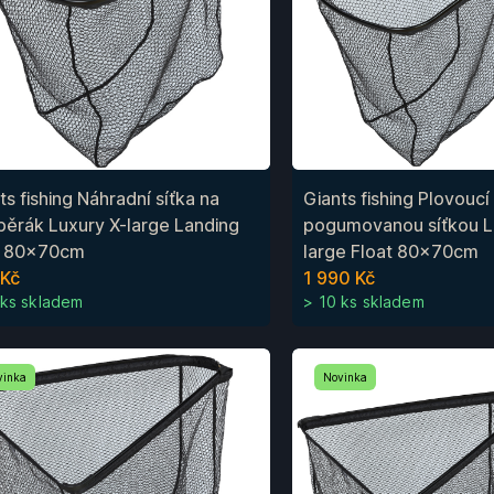
ts fishing Náhradní síťka na
Giants fishing Plovouc
ěrák Luxury X-large Landing
pogumovanou síťkou L
t 80x70cm
large Float 80x70cm
 Kč
1 990 Kč
 ks skladem
> 10 ks skladem
vinka
Novinka