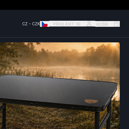
přihlásit se
košík
CZ - CZK