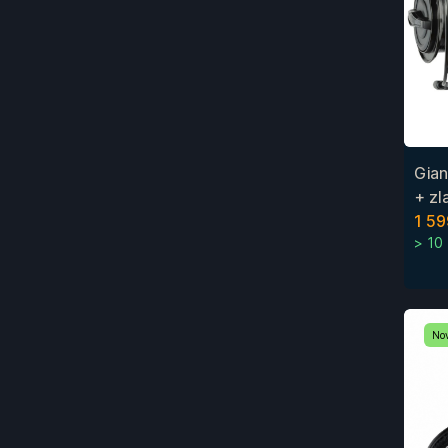
Gian
+ zl
1 59
> 10
No