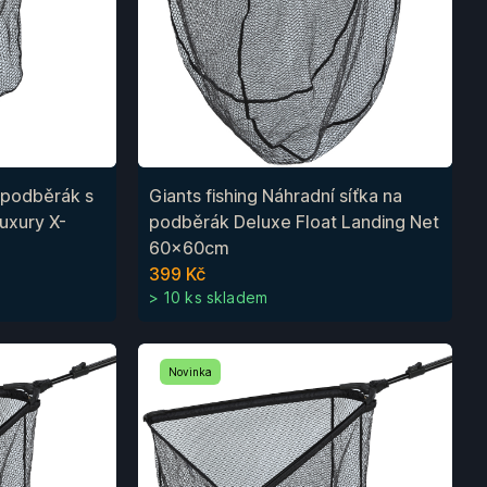
í podběrák s
Giants fishing Náhradní síťka na
uxury X-
podběrák Deluxe Float Landing Net
60x60cm
399 Kč
> 10 ks skladem
Novinka