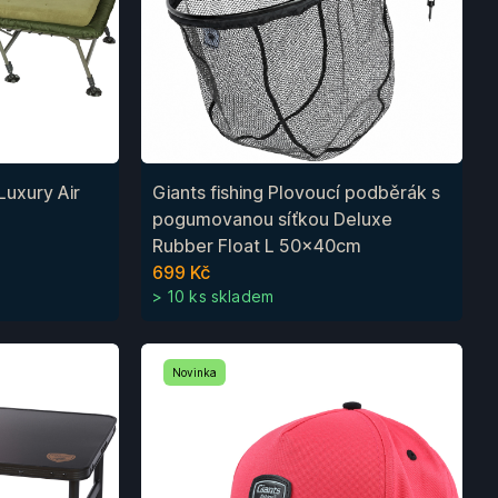
Luxury Air
Giants fishing Plovoucí podběrák s
pogumovanou síťkou Deluxe
Rubber Float L 50x40cm
699 Kč
> 10 ks skladem
Novinka