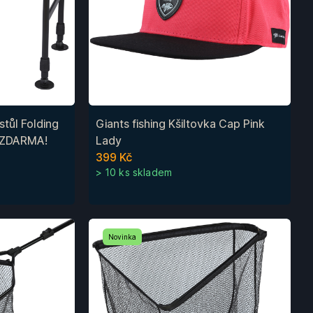
stůl Folding
Giants fishing Kšiltovka Cap Pink
a ZDARMA!
Lady
399 Kč
> 10 ks skladem
Novinka